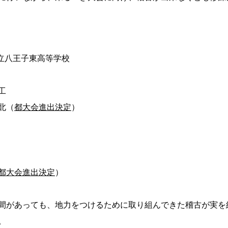
都立八王子東高等学校
工
北（
都大会進出決定
）
都大会進出決定
）
間があっても、地力をつけるために取り組んできた稽古が実を
。