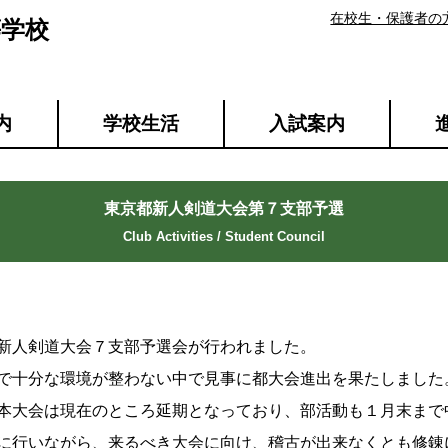
在校生・保護者の
等学校
内
学校生活
入試案内
東京都新人剣道大会第７支部予選
新人剣道大会７支部予選会が行われました。
で十分な環境が整わない中で見事に都大会進出を果たしました
本大会は現在のところ延期となっており、部活動も１月末まで
に行いながら、来るべき大会に向け、稽古が出来なくとも修錬