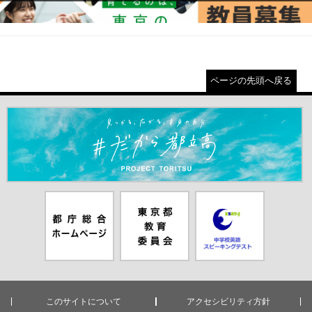
ページの先頭へ戻る
＃だから都立高（別ウインドウが開きます）
都庁総合ホー
東京都教員委
中学校英語ス
ムページ（別
員会（別ウイ
ピーキングテ
ウインドウが
ンドウが開き
スト（別ウイ
開きます）
ます）
ンドウが開き
ます）
このサイトについて
アクセシビリティ方針