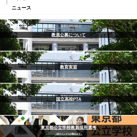
ニュース
教員公募について
教育実習
国立高校PTA
東京都公立学校教員採用選考
（別ウインドウが開きます）