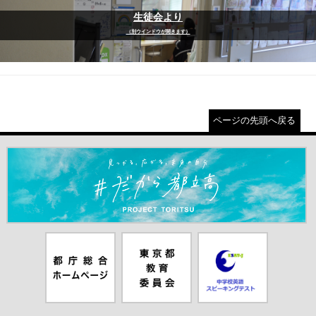
生徒会より
（別ウインドウが開きます）
ページの先頭へ戻る
＃だから都立高（別ウインドウが開きます）
都庁総合ホー
東京都教員委
中学校英語ス
ムページ（別
員会（別ウイ
ピーキングテ
ウインドウが
ンドウが開き
スト（別ウイ
開きます）
ます）
ンドウが開き
ます）