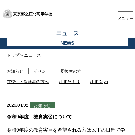
東京都立江北高等学校
メニュー
ニュース
トップ
>
ニュース
お知らせ
イベント
受検生の方
在校生・保護者の方へ
江北だより
江北Days
2026/04/02
お知らせ
令和9年度 教育実習について
令和9年度の教育実習を希望される方は以下の日程で学