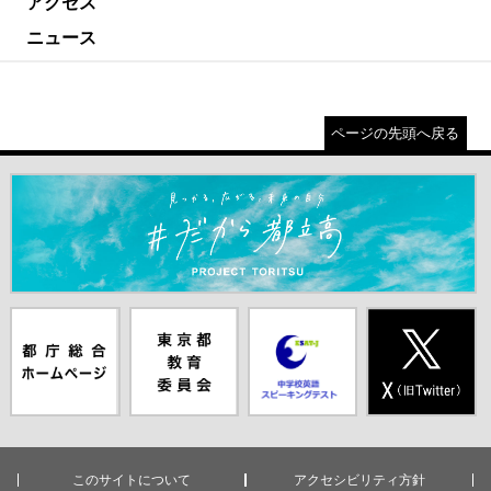
アクセス
ニュース
ページの先頭へ戻る
＃だから都立高（別ウインドウが開きます）
都庁総合ホー
東京都教員委
中学校英語ス
X(旧Twitter)
ムページ（別
員会（別ウイ
ピーキングテ
（別ウインド
ウインドウが
ンドウが開き
スト（別ウイ
ウが開きま
開きます）
ます）
ンドウが開き
す）
ます）
このサイトについて
アクセシビリティ方針