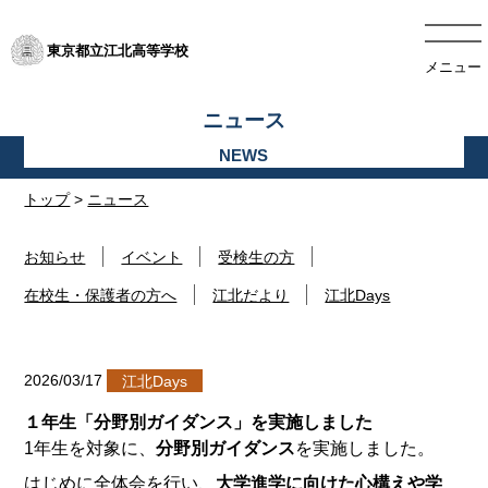
東京都立江北高等学校
メニュー
ニュース
トップ
>
ニュース
お知らせ
イベント
受検生の方
在校生・保護者の方へ
江北だより
江北Days
2026/03/17
江北Days
１年生「分野別ガイダンス」を実施しました
1年生を対象に、
分野別ガイダンス
を実施しました。
はじめに全体会を行い、
大学進学に向けた心構えや学