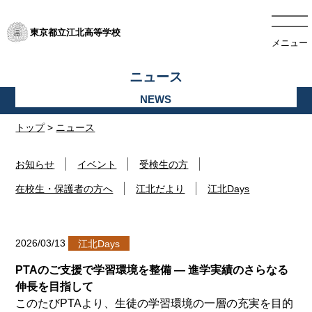
東京都立江北高等学校
メニュー
ニュース
トップ
>
ニュース
お知らせ
イベント
受検生の方
在校生・保護者の方へ
江北だより
江北Days
2026/03/13
江北Days
PTAのご支援で学習環境を整備 ― 進学実績のさらなる
伸長を目指して
このたびPTAより、生徒の学習環境の一層の充実を目的