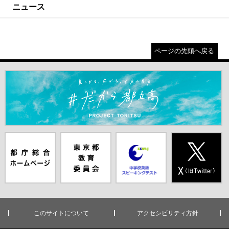
ニュース
ページの先頭へ戻る
＃だから都立高（別ウインドウが開きます）
都庁総合ホー
東京都教員委
中学校英語ス
X(旧Twitter)
ムページ（別
員会（別ウイ
ピーキングテ
（別ウインド
ウインドウが
ンドウが開き
スト（別ウイ
ウが開きま
開きます）
ます）
ンドウが開き
す）
ます）
このサイトについて
アクセシビリティ方針