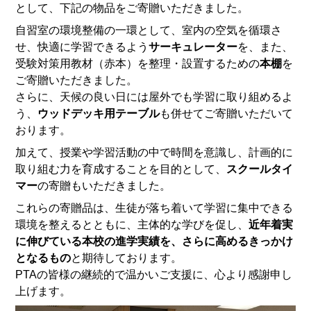
として、下記の物品をご寄贈いただきました。
自習室の環境整備の一環として、室内の空気を循環さ
せ、快適に学習できるよう
サーキュレーター
を、また、
受験対策用教材（赤本）を整理・設置するための
本棚
を
ご寄贈いただきました。
さらに、天候の良い日には屋外でも学習に取り組めるよ
う、
ウッドデッキ用テーブル
も併せてご寄贈いただいて
おります。
加えて、授業や学習活動の中で時間を意識し、計画的に
取り組む力を育成することを目的として、
スクールタイ
マー
の寄贈もいただきました。
これらの寄贈品は、生徒が落ち着いて学習に集中できる
環境を整えるとともに、主体的な学びを促し、
近年着実
に伸びている本校の進学実績を、さらに高めるきっかけ
となるもの
と期待しております。
PTAの皆様の継続的で温かいご支援に、心より感謝申し
上げます。