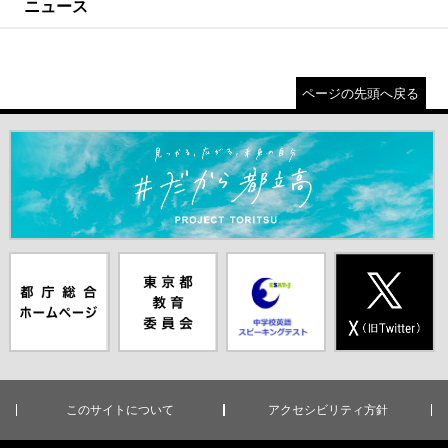
ニュース
ページの先頭へ戻る
＃だから都立高（別ウインドウが開きます）
都庁総合ホー
東京都教員委
中学校英語ス
X(旧Twitter)
ムページ（別
員会（別ウイ
ピーキングテ
（別ウインド
ウインドウが
ンドウが開き
スト（別ウイ
ウが開きま
開きます）
ます）
ンドウが開き
す）
ます）
このサイトについて
アクセシビリティ方針