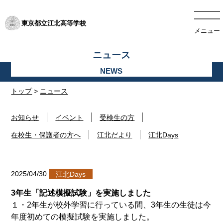
東京都立江北高等学校
メニュー
ニュース
トップ
>
ニュース
お知らせ
イベント
受検生の方
在校生・保護者の方へ
江北だより
江北Days
2025/04/30
江北Days
3年生「記述模擬試験」を実施しました
１・2年生が校外学習に行っている間、3年生の生徒は今
年度初めての模擬試験を実施しました。