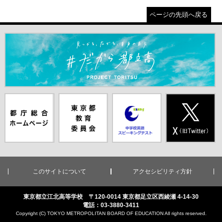
ページの先頭へ戻る
＃だから都立高（別ウインドウが開きます）
都庁総合ホー
東京都教員委
中学校英語ス
X(旧Twitter)
ムページ（別
員会（別ウイ
ピーキングテ
（別ウインド
ウインドウが
ンドウが開き
スト（別ウイ
ウが開きま
開きます）
ます）
ンドウが開き
す）
ます）
このサイトについて
アクセシビリティ方針
東京都立江北高等学校 〒120-0014 東京都足立区西綾瀬 4-14-30
電話：03-3880-3411
Copyright (C) TOKYO METROPOLITAN BOARD OF EDUCATION All rights reserved.