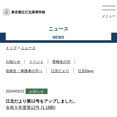
東京都立江北高等学校
メニュー
ニュース
トップ
>
ニュース
お知らせ
イベント
受検生の方
在校生・保護者の方へ
江北だより
江北Days
2024/03/22
お知らせ
江北だより第12号をアップしました。
令和５年度第12号 (1.1MB)