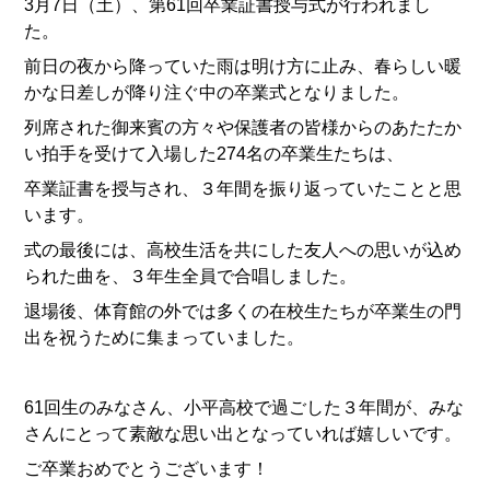
3月7日（土）、第61回卒業証書授与式が行われまし
た。
前日の夜から降っていた雨は明け方に止み、春らしい暖
かな日差しが降り注ぐ中の卒業式となりました。
列席された御来賓の方々や保護者の皆様からのあたたか
い拍手を受けて入場した274名の卒業生たちは、
卒業証書を授与され、３年間を振り返っていたことと思
います。
式の最後には、高校生活を共にした友人への思いが込め
られた曲を、３年生全員で合唱しました。
退場後、体育館の外では多くの在校生たちが卒業生の門
出を祝うために集まっていました。
61回生のみなさん、小平高校で過ごした３年間が、みな
さんにとって素敵な思い出となっていれば嬉しいです。
ご卒業おめでとうございます！