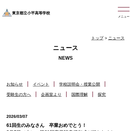
東京都立小平高等学校
メニュー
トップ
>
ニュース
ニュース
お知らせ
イベント
学校説明会・授業公開
受験生の方へ
企画室より
国際理解
探究
2026/03/07
お知らせ
61回生のみなさん 卒業おめでとう！