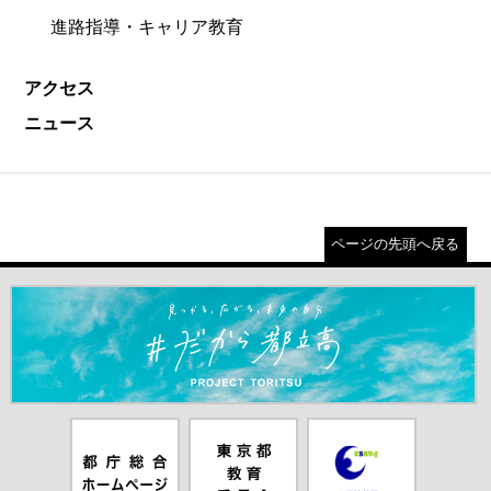
進路指導・キャリア教育
アクセス
ニュース
ページの先頭へ戻る
＃だから都立高（別ウインドウが開きます）
都庁総合ホー
東京都教員委
中学校英語ス
ムページ（別
員会（別ウイ
ピーキングテ
ウインドウが
ンドウが開き
スト（別ウイ