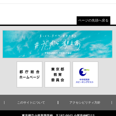
ページの先頭へ戻る
＃だから都立高（別ウインドウが開きます）
都庁総合ホー
東京都教員委
中学校英語ス
ムページ（別
員会（別ウイ
ピーキングテ
ウインドウが
ンドウが開き
スト（別ウイ
開きます）
ます）
ンドウが開き
ます）
このサイトについて
アクセシビリティ方針
東京都立小平高等学校 〒187-0042 小平市仲町112