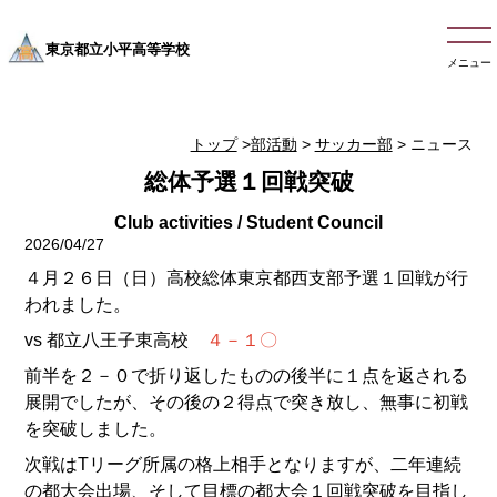
東京都立小平高等学校
メニュー
トップ
>
部活動
>
サッカー部
> ニュース
総体予選１回戦突破
2026/04/27
４月２６日（日）高校総体東京都西支部予選１回戦が行
われました。
vs 都立八王子東高校
４－１〇
前半を２－０で折り返したものの後半に１点を返される
展開でしたが、その後の２得点で突き放し、無事に初戦
を突破しました。
次戦はTリーグ所属の格上相手となりますが、二年連続
の都大会出場、そして目標の都大会１回戦突破を目指し