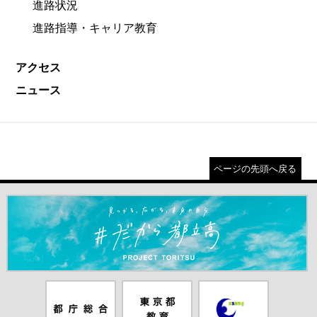
進路状況
進路指導・キャリア教育
アクセス
ニュース
ページの先頭へ戻る
＃だから都立高（別ウインドウが開きます）
都庁総合ホー
東京都教員委
中学校英語ス
ムページ（別
員会（別ウイ
ピーキングテ