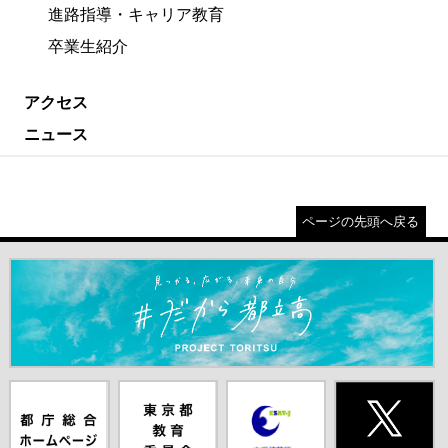
進路指導・キャリア教育
卒業生紹介
アクセス
ニュース
ページの先頭へ戻る
＃だから都立高（別ウインドウが開きます）
都庁総合ホー
東京都教員委
中学校英語ス
X(旧Twitter)
ムページ（別
員会（別ウイ
ピーキングテ
（別ウインド
ウインドウが
ンドウが開き
スト（別ウイ
ウが開きま