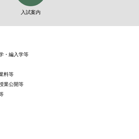
入試案内
学・編入学等
業料等
授業公開等
等