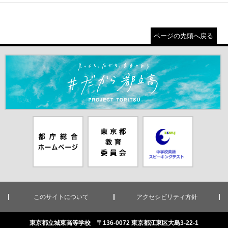
ページの先頭へ戻る
＃だから都立高（別ウインドウが開きます）
都庁総合ホー
東京都教員委
中学校英語ス
ムページ（別
員会（別ウイ
ピーキングテ
ウインドウが
ンドウが開き
スト（別ウイ
開きます）
ます）
ンドウが開き
ます）
このサイトについて
アクセシビリティ方針
東京都立城東高等学校 〒136-0072 東京都江東区大島3-22-1