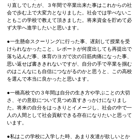
り直しでしたが、３年間で卒業出来た事はこれからの社
会で歩む上で大変力となりました。社会では学べないこ
ともこの学校で教えて頂きました。将来資金を貯めて必
ず大学へ進学したいと思います。
●一生懸命スクーリングに行った事、遅刻して授業を受
けられなかったこと、レポートが何度出しても再提出で
落ち込んだ事、体育のヨガで次の日筋肉痛になった事、
思い返せば書ききれないですが、自分の手で卒業を掴む
のはこんなにも自信につながるのかと思うと、この高校
を選んで本当に良かったと思います。
●一橋高校での３年間は自分の生き方や学ぶことの大切
さ、その意欲について見つめ直すきっかけになりまし
た。将来の自分をはっきりとイメージし、社会の中で一
人の人間として社会貢献できる存在になりたいと思って
います。
●私はこの学校に入学した時、あまり友達が欲しいとか