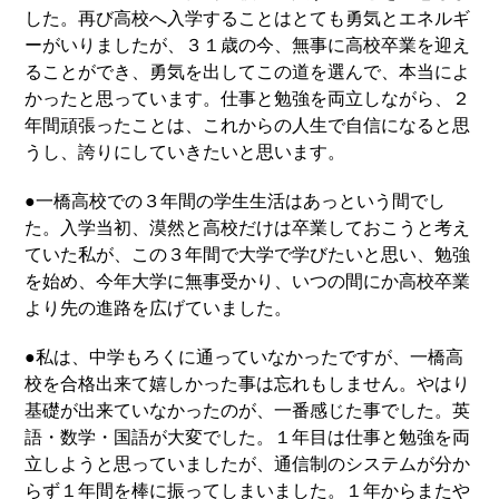
した。再び高校へ入学することはとても勇気とエネルギ
ーがいりましたが、３１歳の今、無事に高校卒業を迎え
ることができ、勇気を出してこの道を選んで、本当によ
かったと思っています。仕事と勉強を両立しながら、２
年間頑張ったことは、これからの人生で自信になると思
うし、誇りにしていきたいと思います。
●一橋高校での３年間の学生生活はあっという間でし
た。入学当初、漠然と高校だけは卒業しておこうと考え
ていた私が、この３年間で大学で学びたいと思い、勉強
を始め、今年大学に無事受かり、いつの間にか高校卒業
より先の進路を広げていました。
●私は、中学もろくに通っていなかったですが、一橋高
校を合格出来て嬉しかった事は忘れもしません。やはり
基礎が出来ていなかったのが、一番感じた事でした。英
語・数学・国語が大変でした。１年目は仕事と勉強を両
立しようと思っていましたが、通信制のシステムが分か
らず１年間を棒に振ってしまいました。１年からまたや