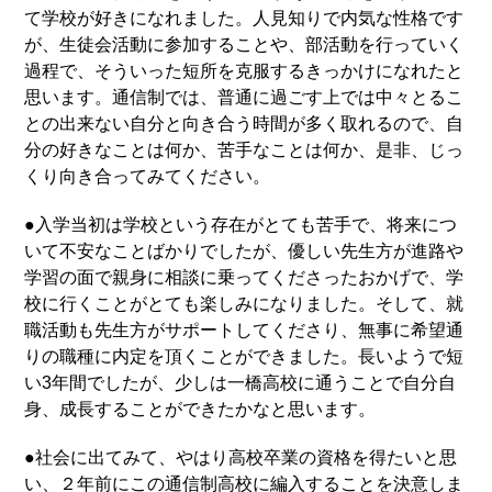
て学校が好きになれました。人見知りで内気な性格です
が、生徒会活動に参加することや、部活動を行っていく
過程で、そういった短所を克服するきっかけになれたと
思います。通信制では、普通に過ごす上では中々とるこ
との出来ない自分と向き合う時間が多く取れるので、自
分の好きなことは何か、苦手なことは何か、是非、じっ
くり向き合ってみてください。
●入学当初は学校という存在がとても苦手で、将来につ
いて不安なことばかりでしたが、優しい先生方が進路や
学習の面で親身に相談に乗ってくださったおかげで、学
校に行くことがとても楽しみになりました。そして、就
職活動も先生方がサポートしてくださり、無事に希望通
りの職種に内定を頂くことができました。長いようで短
い3年間でしたが、少しは一橋高校に通うことで自分自
身、成長することができたかなと思います。
●社会に出てみて、やはり高校卒業の資格を得たいと思
い、２年前にこの通信制高校に編入することを決意しま