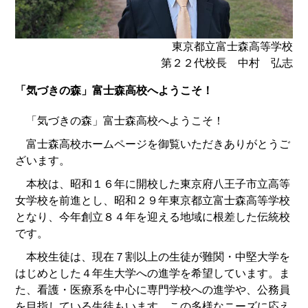
東京都立富士森高等学校
第２２代校長 中村 弘志
「気づきの森」富士森高校へようこそ！
「気づきの森」富士森高校へようこそ！
富士森高校ホームページを御覧いただきありがとうご
ざいます。
本校は、昭和１６年に開校した東京府八王子市立高等
女学校を前進とし、昭和２９年東京都立富士森高等学校
となり、今年創立８４年を迎える地域に根差した伝統校
です。
本校生徒は、現在７割以上の生徒が難関・中堅大学を
はじめとした４年生大学への進学を希望しています。ま
た、看護・医療系を中心に専門学校への進学や、公務員
を目指している生徒もいます。この多様なニーズに応え