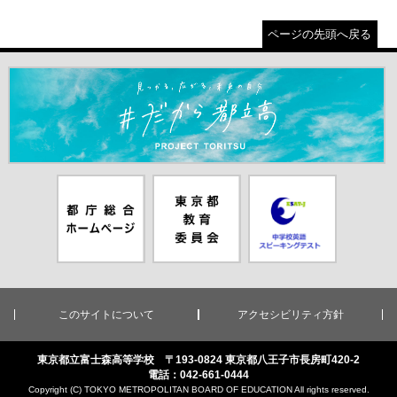
ページの先頭へ戻る
＃だから都立高（別ウインドウが開きます）
都庁総合ホー
東京都教員委
中学校英語ス
ムページ（別
員会（別ウイ
ピーキングテ
ウインドウが
ンドウが開き
スト（別ウイ
開きます）
ます）
ンドウが開き
ます）
このサイトについて
アクセシビリティ方針
東京都立富士森高等学校 〒193-0824 東京都八王子市長房町420-2
電話：042-661-0444
Copyright (C) TOKYO METROPOLITAN BOARD OF EDUCATION All rights reserved.