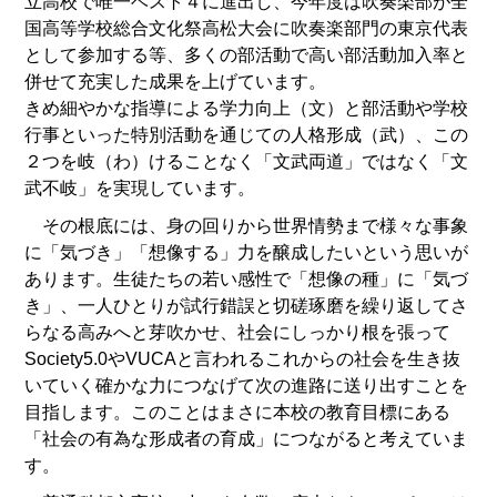
立高校で唯一ベスト４に進出し、今年度は吹奏楽部が全
国高等学校総合文化祭高松大会に吹奏楽部門の東京代表
として参加する等、多くの部活動で高い部活動加入率と
併せて充実した成果を上げています。
きめ細やかな指導による学力向上（文）と部活動や学校
行事といった特別活動を通じての人格形成（武）、この
２つを岐（わ）けることなく「文武両道」ではなく「文
武不岐」を実現しています。
その根底には、身の回りから世界情勢まで様々な事象
に「気づき」「想像する」力を醸成したいという思いが
あります。生徒たちの若い感性で「想像の種」に「気づ
き」、一人ひとりが試行錯誤と切磋琢磨を繰り返してさ
らなる高みへと芽吹かせ、社会にしっかり根を張って
Society5.0やVUCAと言われるこれからの社会を生き抜
いていく確かな力につなげて次の進路に送り出すことを
目指します。このことはまさに本校の教育目標にある
「社会の有為な形成者の育成」につながると考えていま
す。