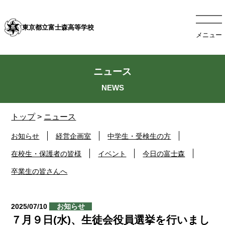
東京都立富士森高等学校
メニュー
ニュース
トップ
>
ニュース
お知らせ
経営企画室
中学生・受検生の方
在校生・保護者の皆様
イベント
今日の富士森
卒業生の皆さんへ
2025/07/10
お知らせ
７月９日(水)、生徒会役員選挙を行いまし