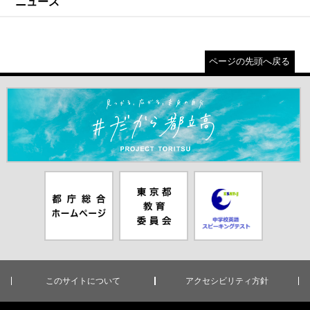
ニュース
ページの先頭へ戻る
＃だから都立高（別ウインドウが開きます）
都庁総合ホー
東京都教員委
中学校英語ス
ムページ（別
員会（別ウイ
ピーキングテ
ウインドウが
ンドウが開き
スト（別ウイ
開きます）
ます）
ンドウが開き
ます）
このサイトについて
アクセシビリティ方針