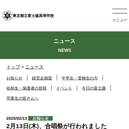
東京都立富士森高等学校
メニュー
ニュース
トップ
>
ニュース
お知らせ
経営企画室
中学生・受検生の方
在校生・保護者の皆様
イベント
今日の富士森
卒業生の皆さんへ
2025/02/13
お知らせ
2月13日(木)、合唱祭が行われました