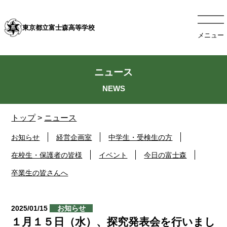
東京都立富士森高等学校
メニュー
ニュース
トップ
>
ニュース
お知らせ
経営企画室
中学生・受検生の方
在校生・保護者の皆様
イベント
今日の富士森
卒業生の皆さんへ
2025/01/15
お知らせ
１月１５日（水）、探究発表会を行いまし