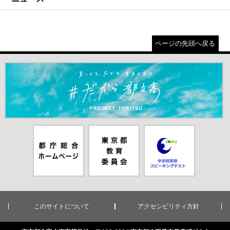
ページの先頭へ戻る
＃だから都立高（別ウインドウが開きます）
都庁総合ホー
東京都教員委
中学校英語ス
ムページ（別
員会（別ウイ
ピーキングテ
ウインドウが
ンドウが開き
スト（別ウイ
開きます）
ます）
ンドウが開き
ます）
このサイトについて
アクセシビリティ方針