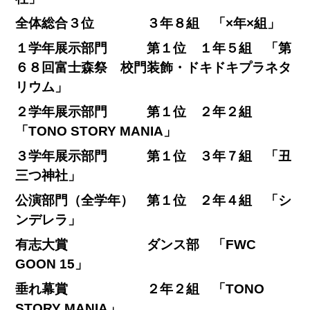
全体総合３位 ３年８組 「×年×組」
１学年展示部門 第１位 １年５組 「第
６８回富士森祭 校門装飾・ドキドキプラネタ
リウム」
２学年展示部門 第１位 ２年２組
「TONO STORY MANIA」
３学年展示部門 第１位 ３年７組 「丑
三つ神社」
公演部門（全学年） 第１位 ２年４組 「シ
ンデレラ」
有志大賞 ダンス部 「FWC
GOON 15」
垂れ幕賞 ２年２組 「TONO
STORY MANIA」