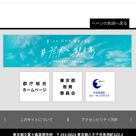
ページの先頭へ戻る
＃だから都立高（別ウインドウが開きます）
都庁総合ホー
東京都教員委
中学校英語ス
ムページ（別
員会（別ウイ
ピーキングテ
ウインドウが
ンドウが開き
スト（別ウイ
開きます）
ます）
ンドウが開き
ます）
このサイトについて
アクセシビリティ方針
東京都立富士森高等学校 〒193-0824 東京都八王子市長房町420-2