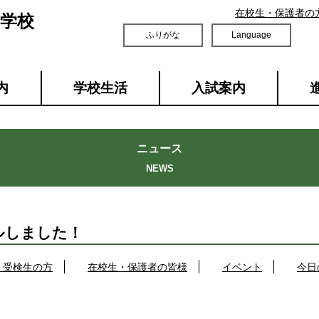
在校生・保護者の
学校
ふりがな
Language
内
学校生活
入試案内
ニュース
ルしました！
・受検生の方
在校生・保護者の皆様
イベント
今日