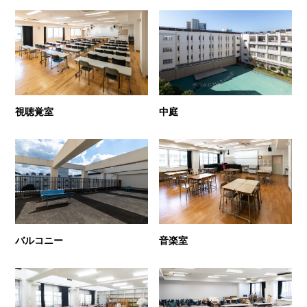
視聴覚室
中庭
バルコニー
音楽室