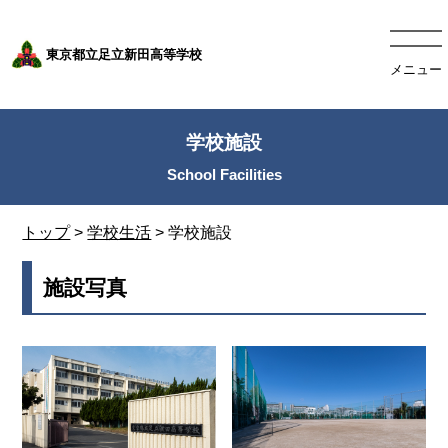
東京都立足立新田高等学校
メニュー
学校施設
トップ
>
学校生活
> 学校施設
施設写真