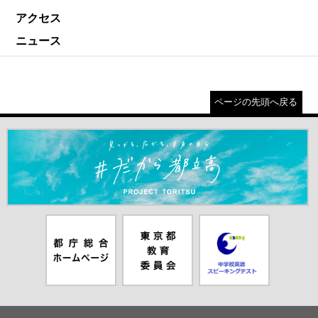
アクセス
ニュース
ページの先頭へ戻る
＃だから都立高（別ウインドウが開きます）
都庁総合ホー
東京都教員委
中学校英語ス
ムページ（別
員会（別ウイ
ピーキングテ
ウインドウが
ンドウが開き
スト（別ウイ
開きます）
ます）
ンドウが開き
ます）