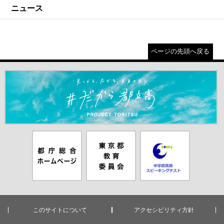
ニュース
ページの先頭へ戻る
＃だから都立高（別ウインドウが開きます）
都庁総合ホー
東京都教員委
中学校英語ス
ムページ（別
員会（別ウイ
ピーキングテ
ウインドウが
ンドウが開き
スト（別ウイ
開きます）
ます）
ンドウが開き
ます）
このサイトについて
アクセシビリティ方針