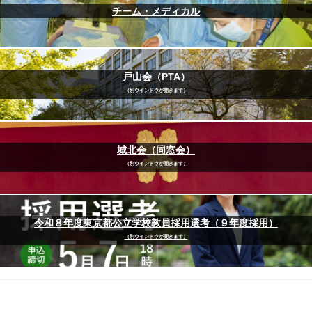
チーム・メディカル
戸山会（PTA）
（別ウインドウが開きます）
城北会（同窓会）
（別ウインドウが開きます）
令和８年度東京都公立学校教員採用選考（９年度採用）
（別ウインドウが開きます）