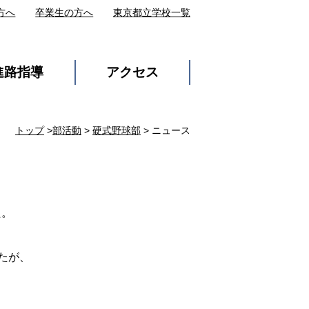
方へ
卒業生の方へ
東京都立学校一覧
進路指導
アクセス
トップ
>
部活動
>
硬式野球部
> ニュース
た。
たが、