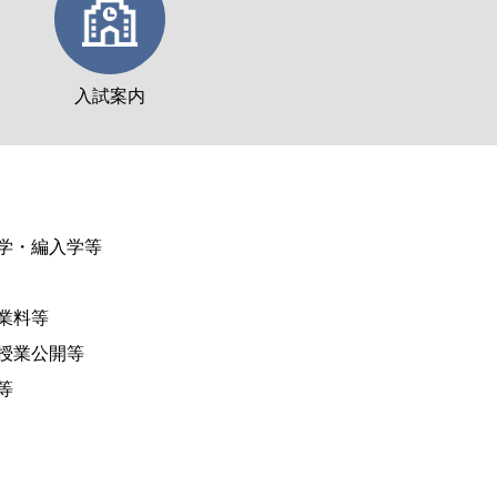
入試案内
学・編入学等
業料等
授業公開等
等