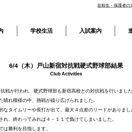
在校生・保護者の
内
学校生活
入試案内
6/4（木）戸山新宿対抗戦硬式野球部結果
宿対抗戦が行われ、硬式野球部も新宿高校との対抗戦を行いまし
晴れ模様の中、熱戦が繰り広げられました。
なタイムリーや長打が出て、最大４点差のリードがありまし
れ、終わってみれば４－１１で負けてしまいました。
は勝利を目指します。