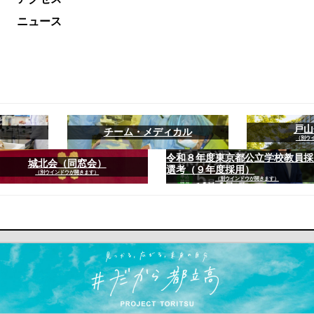
ニュース
戸山
チーム・メディカル
（別ウ
令和８年度東京都公立学校教員採
城北会（同窓会）
選考（９年度採用）
（別ウインドウが開きます）
（別ウインドウが開きます）
ます）