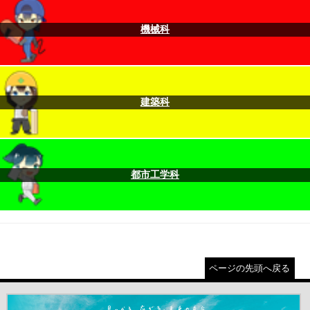
機械科
建築科
都市工学科
ページの先頭へ戻る
＃だから都立高（別ウインドウが開きます）