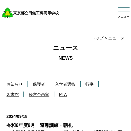
東京都立田無工科高等学校
メニュー
トップ
>
ニュース
ニュース
お知らせ
保護者
入学者選抜
行事
図書館
経営企画室
PTA
2024/09/18
行事
令和6年度9月 避難訓練・朝礼