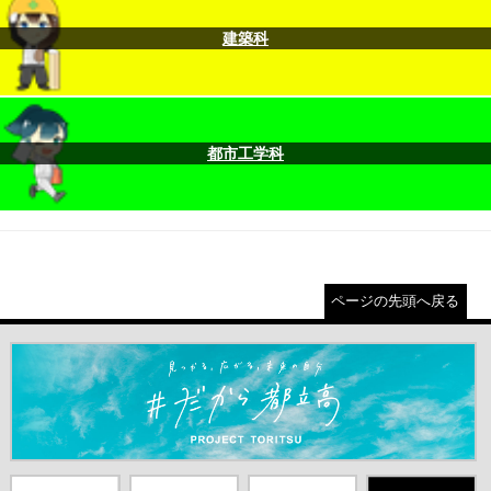
建築科
都市工学科
ページの先頭へ戻る
＃だから都立高（別ウインドウが開きます）
都庁総合ホー
東京都教員委
中学校英語ス
X(旧Twitter)