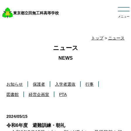
東京都立田無工科高等学校
メニュー
トップ
>
ニュース
ニュース
お知らせ
保護者
入学者選抜
行事
図書館
経営企画室
PTA
2024/05/15
行事
令和6年度 避難訓練・朝礼