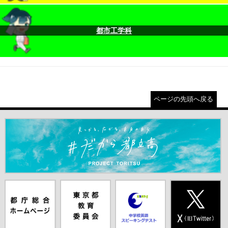
都市工学科
ページの先頭へ戻る
＃だから都立高（別ウインドウが開きます）
都庁総合ホー
東京都教員委
中学校英語ス
X(旧Twitter)
ムページ（別
員会（別ウイ
ピーキングテ
（別ウインド
ウインドウが
ンドウが開き
スト（別ウイ
ウが開きま
開きます）
ます）
ンドウが開き
す）