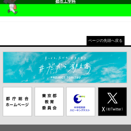
都市工学科
ページの先頭へ戻る
＃だから都立高（別ウインドウが開きます）
都庁総合ホー
東京都教員委
中学校英語ス
X(旧Twitter)
ムページ（別
員会（別ウイ
ピーキングテ
（別ウインド
ウインドウが
ンドウが開き
スト（別ウイ
ウが開きま
開きます）
ます）
ンドウが開き
す）
ます）