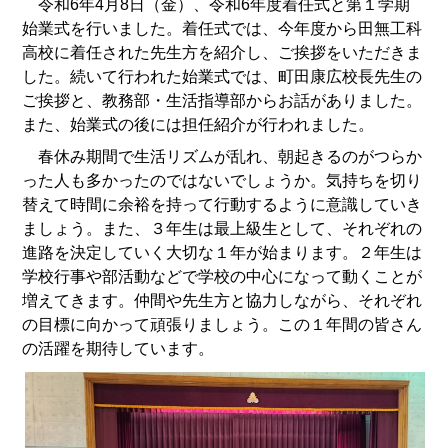
令和6年4月8日（金）、令和6年度着任式と第１学期
始業式を行いました。着任式では、今年度から田無工科
高校に着任された先生方を紹介し、ご挨拶をいただきま
した。続いて行われた始業式では、町田康広校長先生の
ご挨拶と、教務部・生活指導部からお話がありました。
また、始業式の後には担任紹介が行われました。
春休み期間で生活リズムが乱れ、朝起きるのがつらか
った人も多かったのではないでしょうか。気持ちを切り
替えて時間に余裕を持って行動するように意識していき
ましょう。また、３年生は最上級生として、それぞれの
進路を決定していく大切な１年が始まります。２年生は
学校行事や部活動などで学校の中心になって動くことが
増えてきます。仲間や先生方と協力しながら、それぞれ
の目標に向かって頑張りましょう。この１年間の皆さん
の活躍を期待しています。