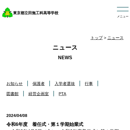
東京都立田無工科高等学校
メニュー
トップ
>
ニュース
ニュース
お知らせ
保護者
入学者選抜
行事
図書館
経営企画室
PTA
2024/04/08
行事
令和6年度 着任式・第１学期始業式