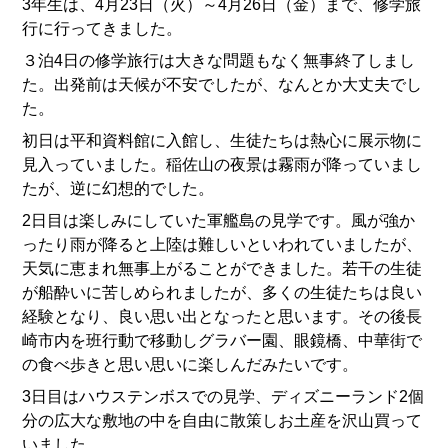
3年生は、4月23日（火）～4月26日（金）まで、修学旅
行に行ってきました。
３泊4日の修学旅行は大きな問題もなく無事終了しまし
た。出発前は天候が不安でしたが、なんとか大丈夫でし
た。
初日は平和資料館に入館し、生徒たちは熱心に展示物に
見入っていました。稲佐山の夜景は霧雨が降っていまし
たが、逆に幻想的でした。
2日目は楽しみにしていた軍艦島の見学です。風が強か
ったり雨が降ると上陸は難しいといわれていましたが、
天気に恵まれ無事上がることができました。若干の生徒
が船酔いに苦しめられましたが、多くの生徒たちは良い
経験となり、良い思い出となったと思います。その後長
崎市内を班行動で移動しグラバー園、眼鏡橋、中華街で
の食べ歩きと思い思いに楽しんだみたいです。
3日目はハウステンボスでの見学、ディズニーランド2個
分の広大な敷地の中を自由に散策しお土産を沢山買って
いました。