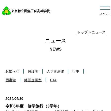
東京都立田無工科高等学校
メニュー
トップ
>
ニュース
ニュース
お知らせ
保護者
入学者選抜
行事
図書館
経営企画室
PTA
2024/04/30
行事
令和6年度 修学旅行（3学年）