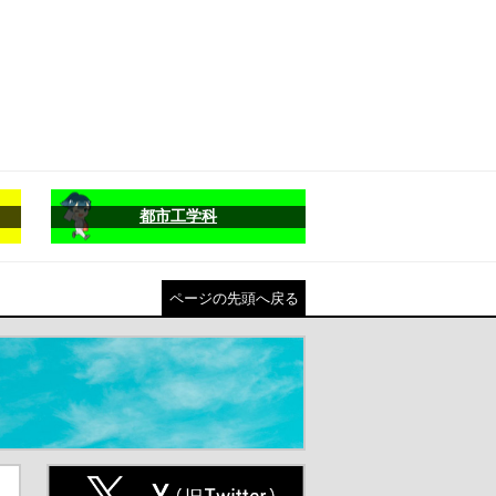
都市工学科
ページの先頭へ戻る
ト
X(旧Twitter)（別ウインドウが開