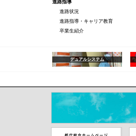
進路指導
進路状況
進路指導・キャリア教育
卒業生紹介
デュアルシステム
＃だから都立高（別ウインドウが開き
都庁総合ホームページ（別ウイ
東