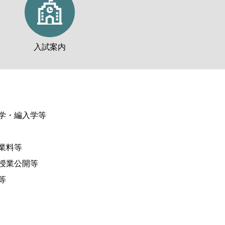
入試案内
学・編入学等
業料等
授業公開等
等