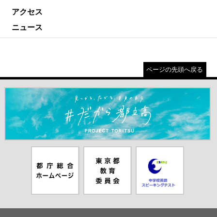
アクセス
ニュース
ページの先頭へ戻る
＃だから都立高（別ウインドウが開きます）
都庁総合ホー
東京都教員委
中学校英語ス
ムページ（別
員会（別ウイ
ピーキングテ
ウインドウが
ンドウが開き
スト（別ウイ
開きます）
ます）
ンドウが開き
ます）