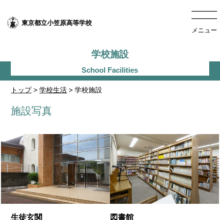
東京都立小笠原高等学校
メニュー
学校施設
トップ
>
学校生活
> 学校施設
施設写真
生徒玄関
図書館