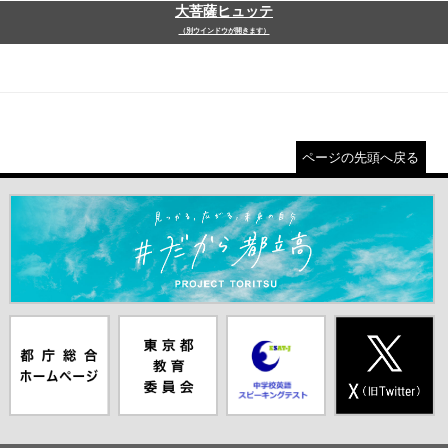
大菩薩ヒュッテ
（別ウインドウが開きます）
ページの先頭へ戻る
＃だから都立高（別ウインドウが開きます）
都庁総合ホー
東京都教員委
中学校英語ス
X(旧Twitter)
ムページ（別
員会（別ウイ
ピーキングテ
（別ウインド
ウインドウが
ンドウが開き
スト（別ウイ
ウが開きま
開きます）
ます）
ンドウが開き
す）
ます）