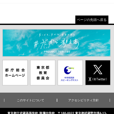
ページの先頭へ戻る
＃だから都立高（別ウインドウが開きます）
都庁総合ホー
東京都教員委
中学校英語ス
X(旧Twitter)
ムページ（別
員会（別ウイ
ピーキングテ
（別ウインド
ウインドウが
ンドウが開き
スト（別ウイ
ウが開きま
開きます）
ます）
ンドウが開き
す）
ます）
このサイトについて
アクセシビリティ方針
東京都立武蔵高等学校･附属中学校 〒180-0022 東京都武蔵野市境4-13-