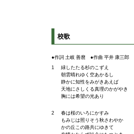
校歌
●作詞 土岐 善麿 ●作曲 平井 康三郎
1
緑したたる杉のこずえ
朝雲晴れゆく空あかるし
静かに知性をみがきあえば
天地にさしくる真理のかがやき
胸には希望の光あり
2
春は桜のいろにかすみ
もみじは照りそう秋さわやか
かの丘この路共にゆきて