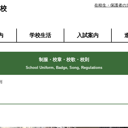
在校生・保護者の
校
内
学校生活
入試案内
制服・校章・校歌・校則
則