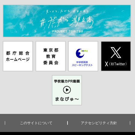
＃だから都立高（別ウインドウが開きます）
都庁総合ホー
東京都教員委
中学校英語ス
X(旧Twitter)
ムページ（別
員会（別ウイ
ピーキングテ
（別ウインド
ウインドウが
ンドウが開き
スト（別ウイ
ウが開きま
開きます）
ます）
ンドウが開き
す）
ます）
学校魅力PR
動画まなびゅ
ー（別ウイン
ドウが開きま
す）
このサイトについて
アクセシビリティ方針