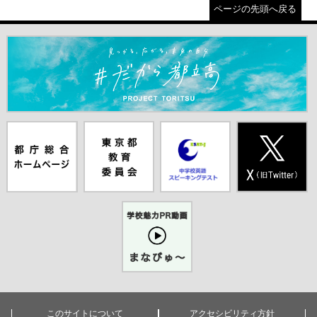
ページの先頭へ戻る
＃だから都立高（別ウインドウが開きます）
都庁総合ホー
東京都教員委
中学校英語ス
X(旧Twitter)
ムページ（別
員会（別ウイ
ピーキングテ
（別ウインド
ウインドウが
ンドウが開き
スト（別ウイ
ウが開きま
開きます）
ます）
ンドウが開き
す）
ます）
学校魅力PR
動画まなびゅ
ー（別ウイン
ドウが開きま
す）
このサイトについて
アクセシビリティ方針