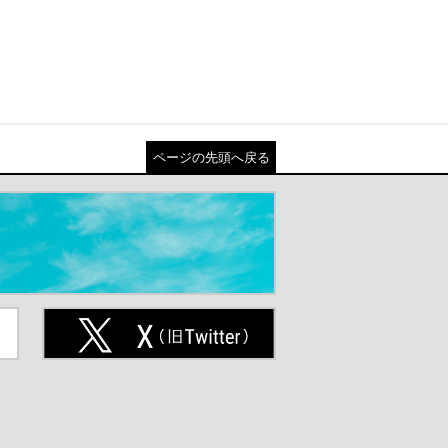
ページの先頭へ戻る
ト
X(旧Twitter)（別ウインドウが開
きます）