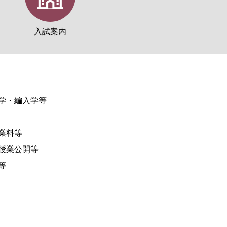
入試案内
学・編入学等
業料等
授業公開等
等