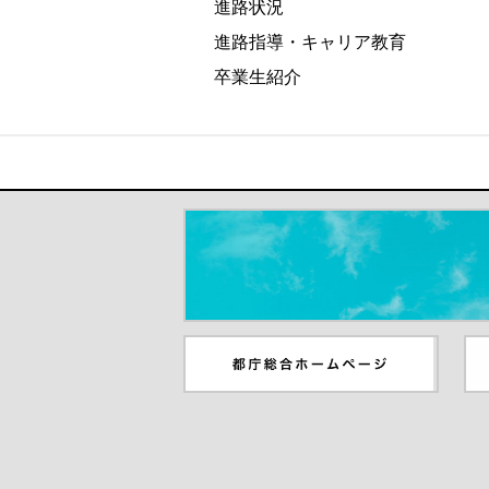
進路状況
進路指導・キャリア教育
卒業生紹介
＃だから都立高（別ウインドウが開き
都庁総合ホームページ（別ウイ
東
ンドウが開きます）
ウ