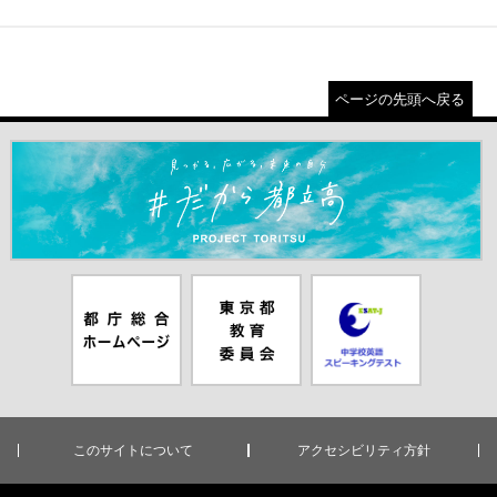
ページの先頭へ戻る
＃だから都立高（別ウインドウが開きます）
都庁総合ホー
東京都教員委
中学校英語ス
ムページ（別
員会（別ウイ
ピーキングテ
ウインドウが
ンドウが開き
スト（別ウイ
開きます）
ます）
ンドウが開き
ます）
このサイトについて
アクセシビリティ方針