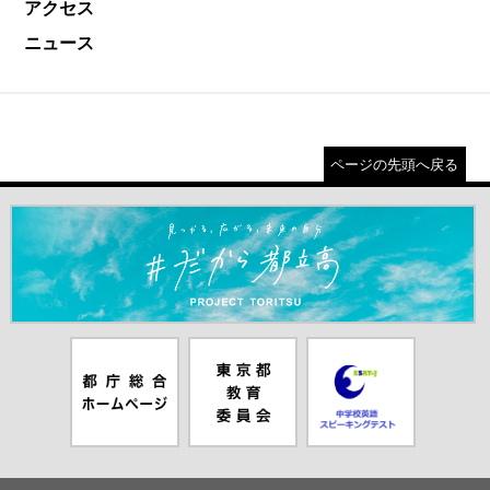
アクセス
ニュース
ページの先頭へ戻る
＃だから都立高（別ウインドウが開きます）
都庁総合ホー
東京都教員委
中学校英語ス
ムページ（別
員会（別ウイ
ピーキングテ
ウインドウが
ンドウが開き
スト（別ウイ
開きます）
ます）
ンドウが開き
ます）