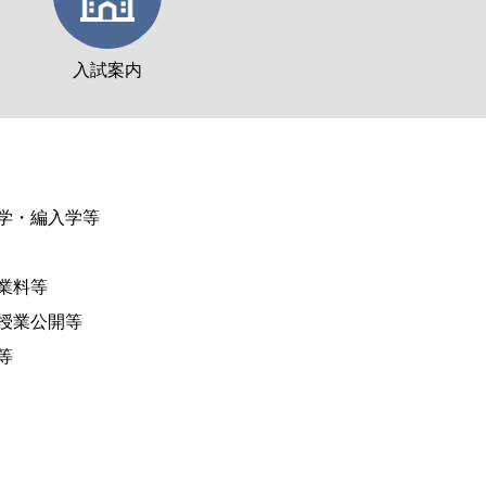
入試案内
学・編入学等
業料等
授業公開等
等