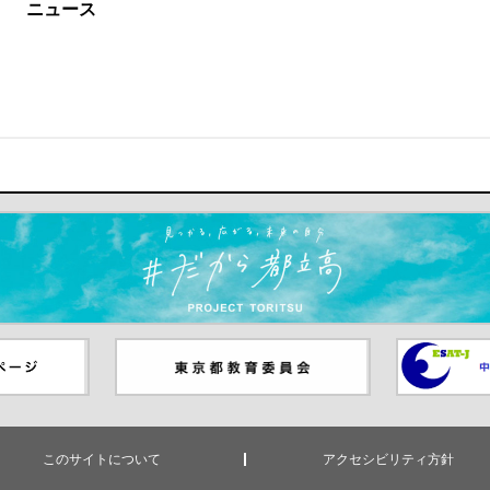
ニュース
ます）
ジ（別ウイ
東京都教員委員会（別ウインド
中学校英語
ウが開きます）
（別ウイン
このサイトについて
アクセシビリティ方針