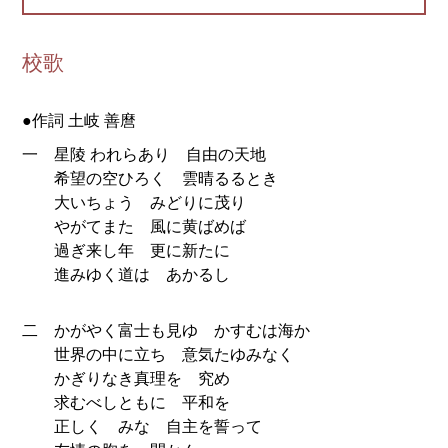
校歌
●作詞 土岐 善麿
一
星陵 われらあり 自由の天地
希望の空ひろく 雲晴るるとき
大いちょう みどりに茂り
やがてまた 風に黄ばめば
過ぎ来し年 更に新たに
進みゆく道は あかるし
二
かがやく富士も見ゆ かすむは海か
世界の中に立ち 意気たゆみなく
かぎりなき真理を 究め
求むべしともに 平和を
正しく みな 自主を誓って