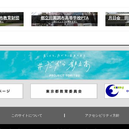
調布教育財団
都立田園調布高等学校PTA
月日会 田
す）
（別ウインドウが開きます）
（
ます）
ジ（別ウイ
東京都教員委員会（別ウインド
中学校英語
ウが開きます）
（別ウイン
このサイトについて
アクセシビリティ方針