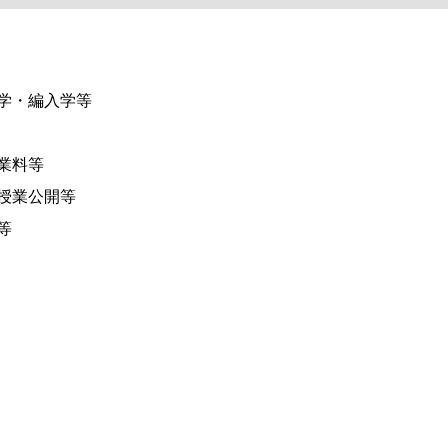
学・編入学等
業料等
授業公開等
等