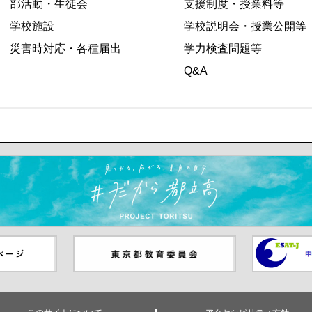
部活動・生徒会
支援制度・授業料等
学校施設
学校説明会・授業公開等
災害時対応・各種届出
学力検査問題等
Q&A
ます）
ジ（別ウイ
東京都教員委員会（別ウインド
中学校英語
ウが開きます）
（別ウイン