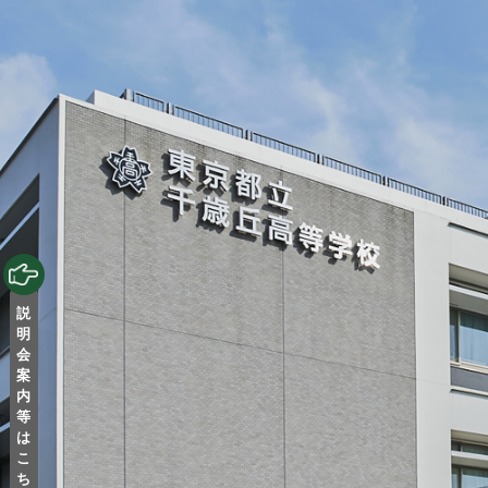
説
明
会
案
内
等
は
こ
ち