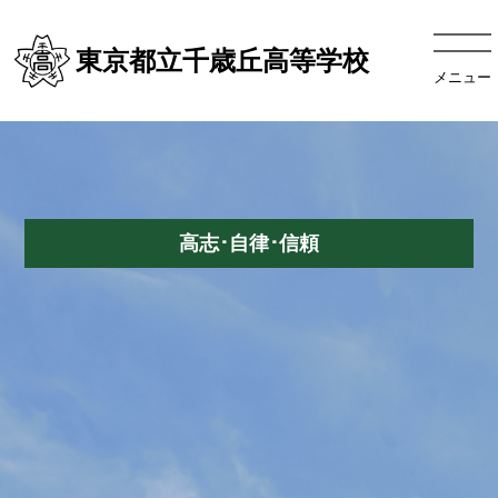
東京都立千歳丘高等学校
メニュー
高志･自律･信頼